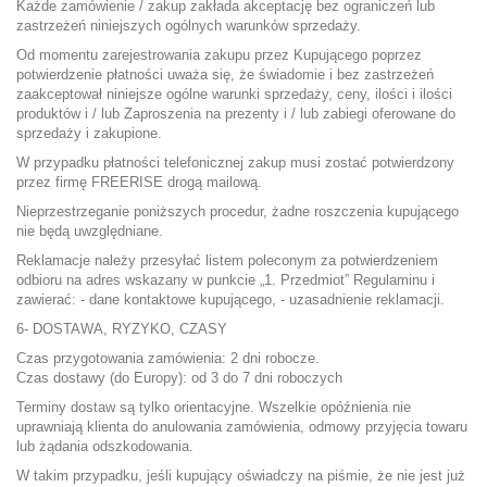
Każde zamówienie / zakup zakłada akceptację bez ograniczeń lub
zastrzeżeń niniejszych ogólnych warunków sprzedaży.
Od momentu zarejestrowania zakupu przez Kupującego poprzez
potwierdzenie płatności uważa się, że świadomie i bez zastrzeżeń
zaakceptował niniejsze ogólne warunki sprzedaży, ceny, ilości i ilości
produktów i / lub Zaproszenia na prezenty i / lub zabiegi oferowane do
sprzedaży i zakupione.
W przypadku płatności telefonicznej zakup musi zostać potwierdzony
przez firmę FREERISE drogą mailową.
Nieprzestrzeganie poniższych procedur, żadne roszczenia kupującego
nie będą uwzględniane.
Reklamacje należy przesyłać listem poleconym za potwierdzeniem
odbioru na adres wskazany w punkcie „1. Przedmiot” Regulaminu i
zawierać: - dane kontaktowe kupującego, - uzasadnienie reklamacji.
6- DOSTAWA, RYZYKO, CZASY
Czas przygotowania zamówienia: 2 dni robocze.
Czas dostawy (do Europy): od 3 do 7 dni roboczych
Terminy dostaw są tylko orientacyjne. Wszelkie opóźnienia nie
uprawniają klienta do anulowania zamówienia, odmowy przyjęcia towaru
lub żądania odszkodowania.
W takim przypadku, jeśli kupujący oświadczy na piśmie, że nie jest już