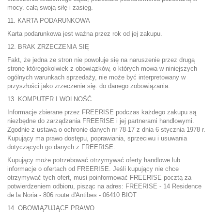
mocy. całą swoją siłę i zasięg.
11. KARTA PODARUNKOWA
Karta podarunkowa jest ważna przez rok od jej zakupu.
12. BRAK ZRZECZENIA SIĘ
Fakt, że jedna ze stron nie powołuje się na naruszenie przez drugą
stronę któregokolwiek z obowiązków, o których mowa w niniejszych
ogólnych warunkach sprzedaży, nie może być interpretowany w
przyszłości jako zrzeczenie się. do danego zobowiązania.
13. KOMPUTER I WOLNOŚĆ
Informacje zbierane przez FREERISE podczas każdego zakupu są
niezbędne do zarządzania FREERISE i jej partnerami handlowymi.
Zgodnie z ustawą o ochronie danych nr 78-17 z dnia 6 stycznia 1978 r.
Kupujący ma prawo dostępu, poprawiania, sprzeciwu i usuwania
dotyczących go danych z FREERISE.
Kupujący może potrzebować otrzymywać oferty handlowe lub
informacje o ofertach od FREERISE. Jeśli kupujący nie chce
otrzymywać tych ofert, musi poinformować FREERISE pocztą za
potwierdzeniem odbioru, pisząc na adres: FREERISE - 14 Residence
de la Noria - 806 route d'Antibes - 06410 BIOT
14. OBOWIĄZUJĄCE PRAWO