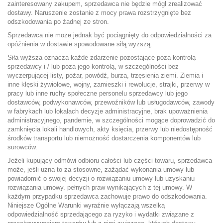
zainteresowany zakupem, sprzedawca nie będzie mógł zrealizować
dostawy. Naruszenie zostanie z mocy prawa rozstrzygnięte bez
odszkodowania po żadnej ze stron.
Sprzedawca nie może jednak być pociągnięty do odpowiedzialności za
opóźnienia w dostawie spowodowane siłą wyższą.
Siła wyższa oznacza każde zdarzenie pozostające poza kontrolą
sprzedawcy i / lub poza jego kontrolą, w szczególności bez
wyczerpującej listy, pożar, powódź, burza, trzęsienia ziemi. Ziemia i
inne klęski żywiołowe, wojny, zamieszki i rewolucje, strajki, przerwy w
pracy lub inne ruchy społeczne personelu sprzedawcy lub jego
dostawców, podwykonawców, przewoźników lub usługodawców, zawody
w fabrykach lub lokalach decyzje administracyjne, brak upoważnienia
administracyjnego, pandemie, w szczególności mogące doprowadzić do
zamknięcia lokali handlowych, akty księcia, przerwy lub niedostępność
środków transportu lub niemożność dostarczenia komponentów lub
surowców.
Jeżeli kupujący odmówi odbioru całości lub części towaru, sprzedawca
może, jeśli uzna to za stosowne, zażądać wykonania umowy lub
powiadomić o swojej decyzji o rozwiązaniu umowy lub uzyskaniu
rozwiązania umowy. pełnych praw wynikających z tej umowy. W
każdym przypadku sprzedawca zachowuje prawo do odszkodowania.
Niniejsze Ogólne Warunki wyraźnie wyłączają wszelką
odpowiedzialność sprzedającego za ryzyko i wydatki związane z