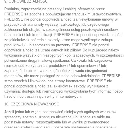
9. ODPOWIEDZIALNOŚĆ
Produkty, zaproszenia na prezenty i zabiegi oferowane przez
FREERISE są zgodne z obowiązującym francuskim ustawodawstwem.
FREERISE nie ponosi odpowiedzialności za niewykonanie umowy w
przypadku działania siły wyższej, całkowitego lub częściowego
zakłócenia lub strajku, w szczególności usług pocztowych i środków
transportu i / lub komunikacji. FREERISE nie ponosi odpowiedzialności
za jakiekolwiek pośrednie szkody, które mogą wyniknąć z zakupu
produktów i / lub zaproszeń na prezenty. FREERISE nie ponosi
odpowiedzialności za utratę danych lub plików. Do kupującego należy
wykonanie wszystkich niezbędnych kopii zapasowych, w szczególności
potwierdzenie drogą mailową spotkania. Całkowita lub częściowa
niemożność korzystania z produktów i / lub upominków i / lub
zaproszeń do opieki, w szczególności z powodu niezgodności
materiałów, nie może pociągać za sobą odpowiedzialności FREERISE,
stron trzecich i linków do inne strony internetowe. FREERISE nie
ponosi odpowiedzialności za jakiekolwiek szkody wynikające z
używania, dostępu lub niemożności wykorzystania tych informacji osób
trzecich lub treści innych witryn internetowych.
10. CZĘŚCIOWA NIEWAŻNOŚĆ
Jeżeli jedno lub więcej postanowień niniejszych ogólnych warunków
sprzedaży zostanie uznane za nieważne lub uznane za takie na
podstawie ustawy, rozporządzenia lub w wyniku prawomocnego
orzeczenia właściwego sądu, pozostałe postanowienia pozostaną w