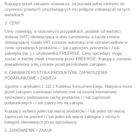
Kupujący przed zakupem oświadcza, że ​​posiada pełną zdolność do
czynności prawnych umożliwiających mu podjęcie zobowiązań na tych
warunkach.
3. CENY
Ceny zawierają, w stosownych przypadkach, podatek od wartości
dodanej (VAT) obowiązujący w dniu zamówienia, a każda zmiana
obowiązującej stawki VAT zostanie automatycznie odzwierciedlona w
cenie sprzedanych produktów i / lub zaproszeń, prezentów i / lub
zabiegów (np. ) s użytkownika FREERISE. Ceny sprzedaży mogą
zostać w każdej chwili zmienione przez FREERISE. Kupujący zostanie
powiadomiony o tej zmianie przed jakimkolwiek zakupem.
4. CHARAKTERYSTYKA PRODUKTÓW, ZAPROSZENIA
PODARUNKOWE I ZABIEGI
Zgodnie z artykułem L 111-1 Kodeksu konsumenckiego, Nabywca może
przed zakupem zanotować telefonicznie na stronie internetowej
sprzedawcy podstawowe cechy produktów i / lub zaproszeń
podarunkowych i / lub zależy mu na zakupie.
Kupujący wybiera jeden lub więcej produktów i / lub jedno lub więcej
zaproszeń na prezent i / lub jeden lub więcej zabiegów z różnych
kategorii oferowanych przez sprzedawcę.
5. ZAMÓWIENIE / ZAKUP