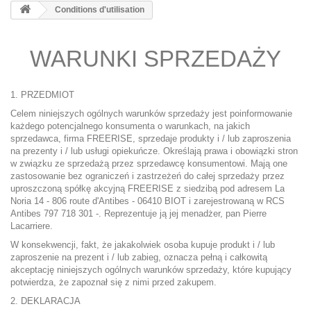
Conditions d'utilisation
WARUNKI SPRZEDAŻY
1. PRZEDMIOT
Celem niniejszych ogólnych warunków sprzedaży jest poinformowanie
każdego potencjalnego konsumenta o warunkach, na jakich
sprzedawca, firma FREERISE, sprzedaje produkty i / lub zaproszenia
na prezenty i / lub usługi opiekuńcze. Określają prawa i obowiązki stron
w związku ze sprzedażą przez sprzedawcę konsumentowi. Mają one
zastosowanie bez ograniczeń i zastrzeżeń do całej sprzedaży przez
uproszczoną spółkę akcyjną FREERISE z siedzibą pod adresem La
Noria 14 - 806 route d'Antibes - 06410 BIOT i zarejestrowaną w RCS
Antibes 797 718 301 -. Reprezentuje ją jej menadżer, pan Pierre
Lacarriere.
W konsekwencji, fakt, że jakakolwiek osoba kupuje produkt i / lub
zaproszenie na prezent i / lub zabieg, oznacza pełną i całkowitą
akceptację niniejszych ogólnych warunków sprzedaży, które kupujący
potwierdza, że ​​zapoznał się z nimi przed zakupem.
2. DEKLARACJA