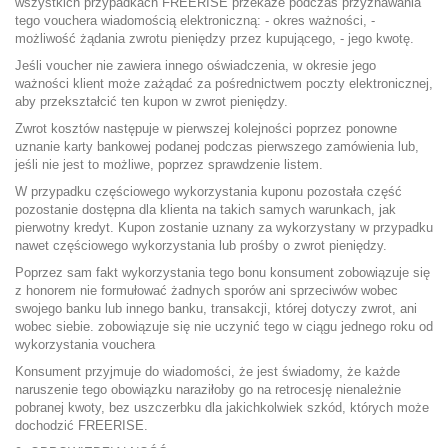
wszystkich przypadkach FREERISE przekaże podczas przyznawania
tego vouchera wiadomością elektroniczną: - okres ważności, -
możliwość żądania zwrotu pieniędzy przez kupującego, - jego kwotę.
Jeśli voucher nie zawiera innego oświadczenia, w okresie jego
ważności klient może zażądać za pośrednictwem poczty elektronicznej,
aby przekształcić ten kupon w zwrot pieniędzy.
Zwrot kosztów następuje w pierwszej kolejności poprzez ponowne
uznanie karty bankowej podanej podczas pierwszego zamówienia lub,
jeśli nie jest to możliwe, poprzez sprawdzenie listem.
W przypadku częściowego wykorzystania kuponu pozostała część
pozostanie dostępna dla klienta na takich samych warunkach, jak
pierwotny kredyt. Kupon zostanie uznany za wykorzystany w przypadku
nawet częściowego wykorzystania lub prośby o zwrot pieniędzy.
Poprzez sam fakt wykorzystania tego bonu konsument zobowiązuje się
z honorem nie formułować żadnych sporów ani sprzeciwów wobec
swojego banku lub innego banku, transakcji, której dotyczy zwrot, ani
wobec siebie. zobowiązuje się nie uczynić tego w ciągu jednego roku od
wykorzystania vouchera
Konsument przyjmuje do wiadomości, że jest świadomy, że każde
naruszenie tego obowiązku naraziłoby go na retrocesję nienależnie
pobranej kwoty, bez uszczerbku dla jakichkolwiek szkód, których może
dochodzić FREERISE.