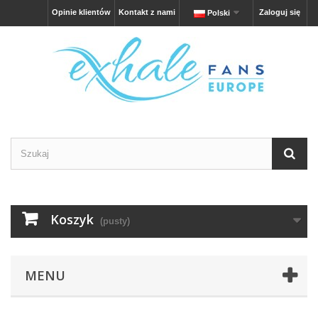
Opinie klientów
Kontakt z nami
Zaloguj się
Polski
Koszyk
(pusty)
MENU