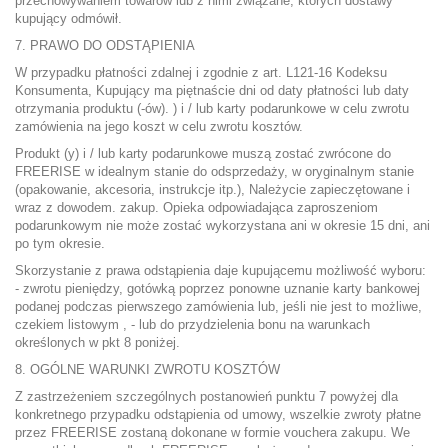
przechowywaniem towarów lub z nimi związane, których dostawy
kupujący odmówił.
7. PRAWO DO ODSTĄPIENIA
W przypadku płatności zdalnej i zgodnie z art. L121-16 Kodeksu
Konsumenta, Kupujący ma piętnaście dni od daty płatności lub daty
otrzymania produktu (-ów). ) i / lub karty podarunkowe w celu zwrotu
zamówienia na jego koszt w celu zwrotu kosztów.
Produkt (y) i / lub karty podarunkowe muszą zostać zwrócone do
FREERISE w idealnym stanie do odsprzedaży, w oryginalnym stanie
(opakowanie, akcesoria, instrukcje itp.), Należycie zapieczętowane i
wraz z dowodem. zakup. Opieka odpowiadająca zaproszeniom
podarunkowym nie może zostać wykorzystana ani w okresie 15 dni, ani
po tym okresie.
Skorzystanie z prawa odstąpienia daje kupującemu możliwość wyboru:
- zwrotu pieniędzy, gotówką poprzez ponowne uznanie karty bankowej
podanej podczas pierwszego zamówienia lub, jeśli nie jest to możliwe,
czekiem listowym , - lub do przydzielenia bonu na warunkach
określonych w pkt 8 poniżej.
8. OGÓLNE WARUNKI ZWROTU KOSZTÓW
Z zastrzeżeniem szczególnych postanowień punktu 7 powyżej dla
konkretnego przypadku odstąpienia od umowy, wszelkie zwroty płatne
przez FREERISE zostaną dokonane w formie vouchera zakupu. We