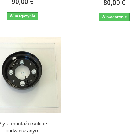
90,00 €
80,00 €
W magazynie
W magazynie
Płyta montażu suficie
podwieszanym