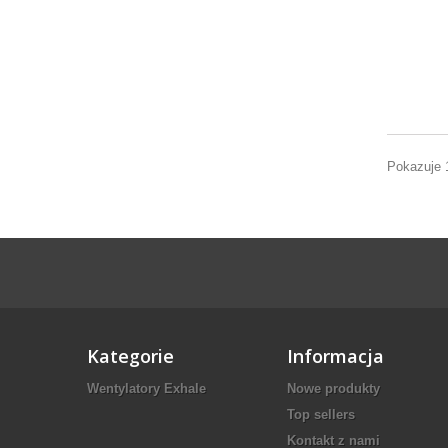
Pokazuje 
Kategorie
Informacja
Wentylatory Exhale
Nowe produkty
Top sellers
Kontakt z nami