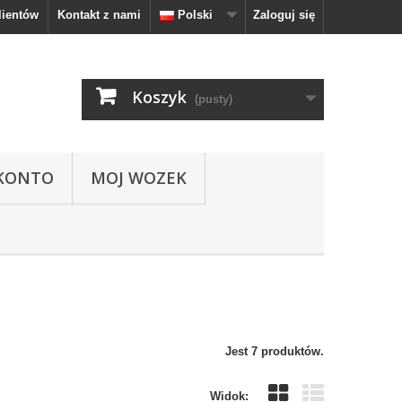
lientów
Kontakt z nami
Polski
Zaloguj się
Koszyk
(pusty)
KONTO
MOJ WOZEK
Jest 7 produktów.
Widok: