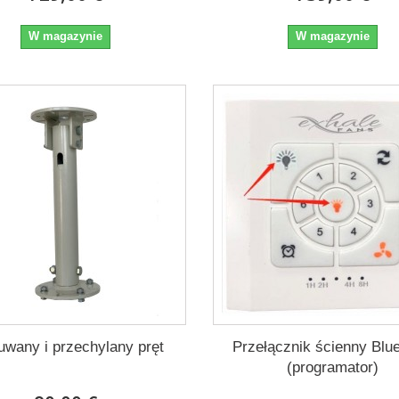
W magazynie
W magazynie
wany i przechylany pręt
Przełącznik ścienny Blu
(programator)