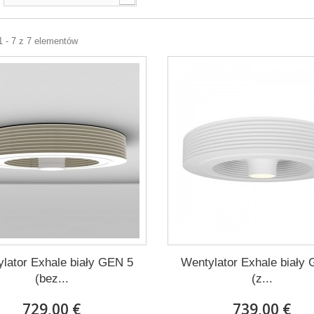
1 - 7 z 7 elementów
lator Exhale biały GEN 5
Wentylator Exhale biały
(bez...
(z...
729,00 €
739,00 €