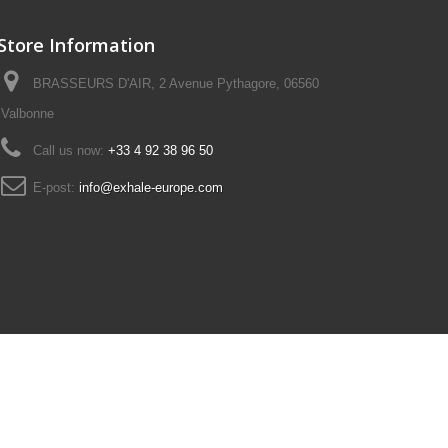
Store Information
BRASSEURS D'AIR, 2 Avenue Pythagore, 06560
Valbonne
Call us now:
+33 4 92 38 96 50
E-post:
info@exhale-europe.com