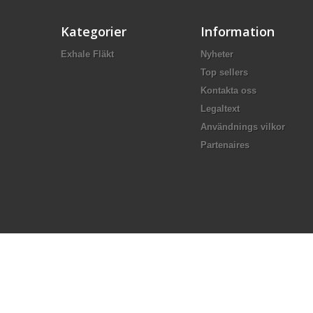
Kategorier
Information
Exhale Fläkt
Nyheter
Top sellers
Kontakta oss
Legaltext
Användnings vilkor
Partenaires