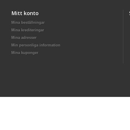
Mitt konto
Mina beställningar
Mina krediteringar
Mina adresser
Min personliga information
Mina kuponger