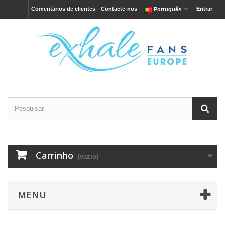
Comentários de clientes
Contacte-nos
Entrar
Português
Carrinho
(vazio)
MENU