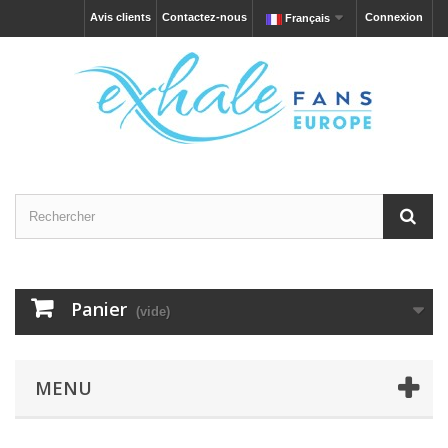
Avis clients
Contactez-nous
Connexion
Français
Panier
(vide)
MENU