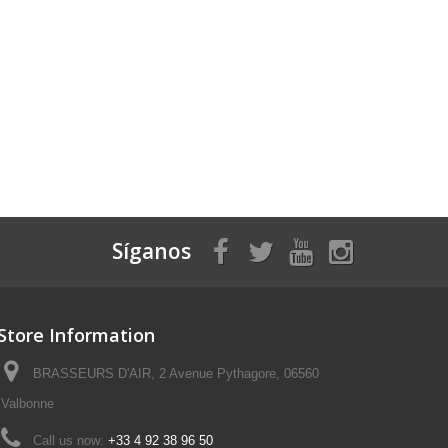
Síganos
Store Information
BRASSEURS D'AIR, 2 Avenue Pythagore, 06560
Valbonne
Call us now:
+33 4 92 38 96 50