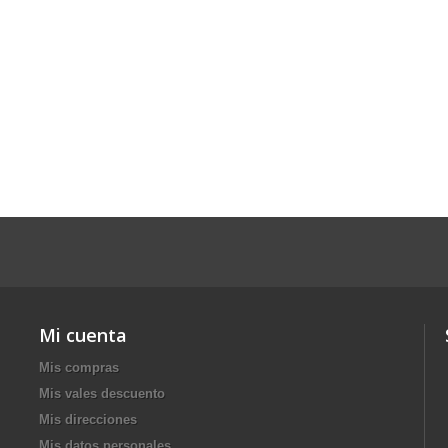
Mi cuenta
Mis compras
Mis vales descuento
Mis direcciones
Mis datos personales