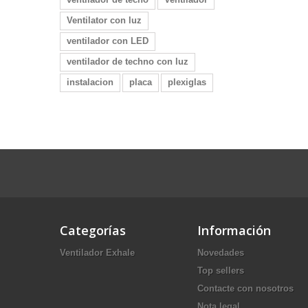
Ventilator con luz
ventilador con LED
ventilador de techno con luz
instalacion
placa
plexiglas
Categorías
Información
Ventilador Exhale
Novedades
Top sellers
Contacte con nosotros
Nota legal